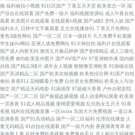
频
福利偷拍小视频
91社区国产
丁香五月天堂
欧美变态一区
国
8 99热热 www这a视频 伪娘丝袜足交故事 福利视频站 91n免费看导航 海角
产综合在线观看
国产免费一级片
福利视频资源站
成人午夜在线
观看
欧美图片在线观看
在线观看h视频
国产a级0
变性人妖
国产
社区有码 岛国色情资源 日本在线不卡啊 人人99爱爽 www91视频大全 日韩
福利永久
日韩中文字幕观看
足交在线播放91
丁香五月色网站
黄色3级抢网站
国产一区二区
日本一级婬片
久久免费手机视频
新片网桃色AV 91po福利姬 欧美福利A√福利 97精品视频在线 天天干天天在
学生妹Av网站
亚洲人成免费网站
91大神自拍
福利片在线观看
国产成人内射无码
激情五月极品婷婷
国产剧情精品
成人三级伦
肏屄蝌蚪制片厂 伪娘TS一区二区 大香蕉92 四虎极品区 成全大全免费大全
理免费
偷怕欧美亚州图片
国产AV国产AV
97亚洲精华液
国内精
自线
国产精品3级片
成年女人视频
狠狠撸亚洲欧美
91操碰在线
亚洲日韩不卡一区在线 污网址在线观看 国产精品成人久久 91prom在线观看
国产高清精品二区
国产欧美在线视频
欧美色综合网
91国产自拍
偷拍
香蕉911
花蝴蝶看片免费
白丝美女免费网站
欧美女人与动
欧美精品黄色 91传播媒免费入口 内射白丝在线观看 亚洲欧美成人AAA 91网
物交
国产精品无码电影
91插插库
97超碰大香蕉
户外自慰影院
国产一区二区二区
国产偷窥盗摄视频
成人动漫网站观看
欧美第
址在线免费 国产午夜1024在线 激情啪啪在线观看91 九九热精品一区 91午
一页夜夜
91成人精品视频
蜜桃爱爱视频
乱伦熟女五月天
91香
蕉视
福利在线视频直播
一区xxxxx
岛国大片免费视频
一道日本
夜 Www国产91视频 91大神文轩 国产另类人妖网址 91精东福利片 欧美久久
亚洲香蕉
国产91高清精品
国产一区二区福利
伦理在线播放
人
妻无码精品
91自拍在线观看
国产一级片内射
夜夜骑青青草
欧
一欠 www91变态视频 色五月丁香激情播播网 国产91av资源 亚洲无吗电影
美色图人妻
在线免费欧美视频
免费黄色毛片
成人精品无码视频