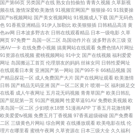
国产第66页
另类国产在线
熟女自拍偷拍
青青久视频
久草新视
频在线
激情深爱欧美激情
91视频官网国产
狠狠操-91
91我要操
国产ts视频网站
国产美女视频网站
91视频成人下载
国产无码色
色
91香蕉亚洲精品
91伊人加勒比
欧美狠狠插
日韩精品高清
黄
色av网
日本波多野吉衣
日韩在线观看精品
日本一级电影
久草
网页
97免费艹
岛国一区二区
岛国动作片在
波多野吉衣三级
亚
洲AV一卡
在线免费小视频
搞黄网站在线观看
免费色情A片网扯
91资源在线视频
蜜桃视频网站
91中文
国产在线视频
福利爱爱
网址
岛国搬运工首页
伦理朋友的妈妈
丝袜女同
日韩性爱网址
在线观看日本黄
亚洲国产第一网站
国产99不卡
66精品视频
国
产精品探花一区
成人免费国产大片
国产在线网址观看
欧美激情
日韩
国产精品无码亚洲
国产一区二区黄片
喷潮一区
福利姬足交
在线看
成人午夜网址
五月花无码视频
青青草国产
欧美日韩乱
国产屁屁第一页
91国产视频网
性爱草逼91AV
免费欧美视频
欧
美岛国一区二区
少妇喷水18禁
51漫画APP
丁香五月花激情网
欧美爱爱tv视频
免费五月丁香视频
97香蕉超级碰碰
国产免费看
二区
三级黄色片网站
综合网黄
在线播放观看
欧美电影在线
伦
理片在哪里看
蜜桃午夜网
久草资源在
日本三级大全
久久福利