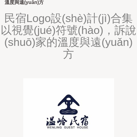
溫度與遠(yuǎn)方
民宿Logo設(shè)計(jì)合集
以視覺(jué)符號(hào)，訴說
(shuō)家的溫度與遠(yuǎn)
方