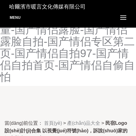
国产情侣91-国产情侣Porn-
哈爾濱市暖言文化傳媒有限公司
国产情侣tp在线-国产情侣大
MENU
量-国产情侣露脸-国产情侣
露脸自拍-国产情侣专区第二
页-国产情侣自拍97-国产情
侣自拍首页-国产情侣自偷自
怕
當(dāng)前位置：
首頁(yè)
>
產(chǎn)品大全
>
民宿Logo
設(shè)計(jì)合集 以視覺(jué)符號(hào)，訴說(shuō)家的