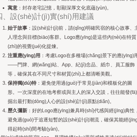
寓意
：封存老宅記憶，彰顯深厚文化底蘊(yùn)。
、設(shè)計(jì)實(shí)用建議
始于故事
：設(shè)計(jì)前，請(qǐng)明確民宿的核心故事、
人理念與目標(biāo)客群。Logo應(yīng)是這些內(nèi)在特質
(zhì)的視覺(jué)化提煉。
注重應(yīng)用
：考慮Logo在多種場(chǎng)景下的應(yīng)
——門牌、網(wǎng)站、App、紀(jì)念品、紙巾、員工服飾
等，確保其在不同尺寸和材質(zhì)上都清晰美觀。
保持獨(dú)特
：避免使用過(guò)于常見(jiàn)和模板化的圖
形。一次深度的在地考察或與主人的深入交談，往往能發(fā)
掘出最打動(dòng)人心的設(shè)計(jì)原點(diǎn)。
歷久彌新
：好的Logo應(yīng)兼具時(shí)代感與經(jīng)典性
避免過(guò)于追逐短暫的設(shè)計(jì)潮流，確保其能經(jīng
得起時(shí)間考驗(yàn)。