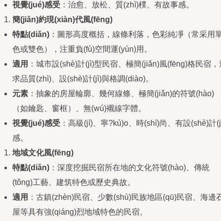
視覺(jué)感受
：治愈、放松、質(zhì)樸、有故事感。
簡(jiǎn)約現(xiàn)代風(fēng)
特點(diǎn)
：圖形高度概括，線條利落，色彩純凈（常采用
色或雙色），注重負(fù)空間運(yùn)用。
適用
：城市設(shè)計(jì)型民宿、極簡(jiǎn)風(fēng)格民宿
求品質(zhì)、設(shè)計(jì)與格調(diào)。
元素
：抽象的房屋輪廓、幾何線條、極簡(jiǎn)的符號(hào)
（如鑰匙、窗框）、無(wú)襯線字體。
視覺(jué)感受
：高級(jí)、寧?kù)o、時(shí)尚、有設(shè)計(jì
感。
地域文化風(fēng)
特點(diǎn)
：深度挖掘民宿所在地的文化符號(hào)、傳統
(tǒng)工藝、建筑特色或歷史典故。
適用
：古鎮(zhèn)民宿、少數(shù)民族地區(qū)民宿、海邊
屋等具有強(qiáng)烈地域特色的民宿。