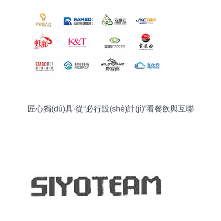
匠心獨(dú)具·從“必行設(shè)計(jì)”看餐飲與互聯
(lián)網(wǎng)LOGO設(shè)計(jì)的核心邏輯