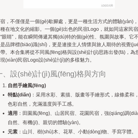
宿，不僅僅是一個(gè)歇腳處，更是一種生活方式的體驗(yàn)
種在地文化的縮影。一個(gè)出色的民宿Logo，就如同這家民
“眼睛”，能在瞬間傳遞其獨(dú)特的個(gè)性、氛圍與故事。它
是品牌標(biāo)識(shí)，更是連接主人情懷與旅人期待的視覺(jué
帶。本合集將從不同風(fēng)格與設(shè)計(jì)思路出發(fā)，為
現(xiàn)民宿Logo設(shè)計(jì)的多樣魅力。
、設(shè)計(jì)風(fēng)格與方向
自然手繪風(fēng)
特點(diǎn)
：采用水彩、素描、版畫等手繪形式，線條柔和
色彩自然，充滿溫度與手工感。
適用
：田園風(fēng)、山居民宿、花園民宿，強(qiáng)調(dià
自然、有機(jī)、親切的體驗(yàn)。
元素
：山川、樹(shù)木、花草、小動(dòng)物、手寫字體。