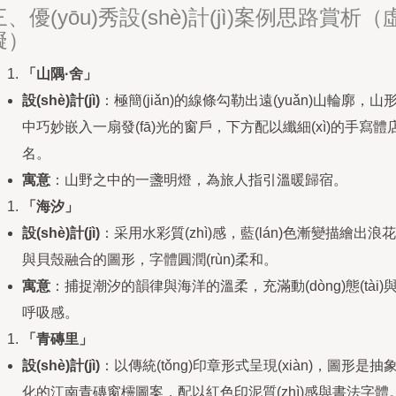
三、優(yōu)秀設(shè)計(jì)案例思路賞析（
擬）
「山隅·舍」
設(shè)計(jì)
：極簡(jiǎn)的線條勾勒出遠(yuǎn)山輪廓，山
中巧妙嵌入一扇發(fā)光的窗戶，下方配以纖細(xì)的手寫體
名。
寓意
：山野之中的一盞明燈，為旅人指引溫暖歸宿。
「海汐」
設(shè)計(jì)
：采用水彩質(zhì)感，藍(lán)色漸變描繪出浪花
與貝殼融合的圖形，字體圓潤(rùn)柔和。
寓意
：捕捉潮汐的韻律與海洋的溫柔，充滿動(dòng)態(tài)
呼吸感。
「青磚里」
設(shè)計(jì)
：以傳統(tǒng)印章形式呈現(xiàn)，圖形是抽
化的江南青磚窗欞圖案，配以紅色印泥質(zhì)感與書法字體