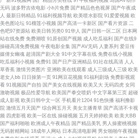
产
新91视频网
国产精品分类在线
97午夜福利视频
岛国AV动作
无码
波多野吉依电影
小h片免费
国产精品色色视屏
国产午夜成
成人天堂网无 91在线免费观看视频网站 日韩色图18p 91在线免费观看网站
人
最新日韩精品
91福利视频导航
欧美喷水影院
91爱爱视频
欧
美色图论坛
91榴莲小视频
国产高清一卡新区
国产看片资源
二
日本啊v在线播放 91黑料官网 国产偷偷碰久草 亚洲国产欧美日本 超碰东京
色吧97资源站
欧美日韩另类0
91华人
国产日韩一区二区
日本网
站在线免费
免费潮喷
91原创国产视频
成人吃瓜福利
国产在线9
热蜜桃 婷婷五月日韩伦理 福利色第一导航 五月丁香最新在线无毒 91资源在
操碰高清免费视频
午夜电影全集
国产AV无码
人妻系列
爱豆传
媒倩女幽魂
超清国产剧大全
91中文字幕在线
免费在线小视频
线 91瑟瑟国产黑料 人人操b 久艹久爱 91女生裸视频在线看 伊人草比 久久超
吃瓜福利小视频
免费91
国产日产亚洲精品
91社在线高清
人人
草香蕉
激情另类图片
亚洲欧美在线观看
成人三级成人三级
欧美
碰影院 97资源站在线在线 影音先锋婷婷 免费香蕉污蜜桃 91呦呦 五月丁香色
老女人bb
日日操第一页
91网豆花视频
91福利剧场
免费影视观
看
91视频国产自拍
国产美女在线视频
欧美又大
无码四虎
女同
网 91私拍视频 ts人妖操逼视频 亚洲91福利 后入空姐范冰水丝袜 91污导航
激吻视频
极品性爱导航
欧美国产拳交喷奶
中文字幕第三页
超碰
成人影视
欧美日韩中文一区
手机看片1204
91色快播
福利撸影
91福利官网 福利网av 婷婷社区五月天 伊人性网 91视屏观看 91抖音aaa 亚
院
激情五月天国产
综合网五月天
美女主播青草
国产高清不卡视
频
四虎影视
欧美一区在线
操碰视频
五月天婷婷欧美
欧美大BB
瑟s色网 桃色影院 欧美女自慰 久久高潮久久精品久 狼人影音先锋资源 久草
国产福利啪啪
欧洲成人午夜精品
国产精品美乳
男人操蜜桃视频
无码射精网站
18成年人网站
日本高清电影网
男女啪啪午夜视频
社区蜜臀 国产视频28p 成人版黑丝电影 95视频资源总站共享 91王站 91九色