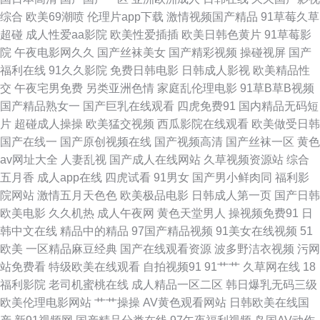
综合
欧美69潮喷
伦理片app下载
激情视频国产精品
91草莓久草
产拍 老司机精品在线观看 影音先锋三级伦理 俺去啦无码专区 欧美精品久久
超碰
成人性爱aa影院
欧美性爱插插
欧美日韩色黄片
91草莓影
院
午夜电影网久久
国产丝袜美女
国产精彩视频
操碰视屏
国产
午夜剧场体验一分钟 91视频在线观看播放 久久九九网站 先锋资源吧在线9
福利在线
91久久影院
免费日韩电影
日韩成人影视
欧美精品性
交
午夜宅男免费
另类亚洲色情
家庭乱伦理电影
91草B草B视频
91在国线 玖玖视频香蕉 婷婷激情操逼网 爱爱影院免费 欧美三区精品 影音先
国产精品熟女一
国产巨乳在线观看
四虎免费91
国内精品无码短
片
超碰成人操操
欧美猛交视频
西瓜影院在线观看
欧美做受日韩
锋人妻站 95AV免费网站 老色鬼深爱激情 影音先锋看A片 91AV福利在线 成
国产在线一
国产原创视频在线
国产视频高清
国产丝袜一区
黄色
av网址大全
人妻乱视
国产成人在线网站
久草视频资源站
综合
人ss网站 狼友老司机 91超碰人人看 超碰在线免费91 日韩系列AV 91免费在
五月香
成人app在线
四虎试看
91男女
国产男小鲜肉同
福利影
院网站
激情五月天色色
欧美极品电影
日韩成人第一页
国产日韩
线播放 人妖乱轮谢精 91国内香蕉 国产久久精品 日韩精品51页 91麻豆tvcom
欧美电影
久久机热
成人午夜网
黄色天堂男人
操视频免费91
日
韩中文在线
精品中的精品
97国产精品视频
91美女在线视频
51
青青草原色综合楼成人 91色色高清国产 精品国产国偷在线观看 91妻人人澡
欧美
一区精品麻豆经典
国产在线观看资源
波多野洁衣视频
污网
站免费看
特级欧美在线观看
自拍视频91
91艹艹
久草网在线
18
人人爽 欧美成人亚洲精品 91茄子水蜜桃 麻豆金品剧场 91视频逼网站 久久五
福利影院
老司机蜜桃在线
成人精品一区二区
韩日爆乳无码三级
欧美伦理电影网站
艹艹操操
AV黄色观看网站
日韩欧美在线国
区 91av手机视频在线 国产黑丝自慰免费观看 伊人草久久 国产一区综合 亚洲