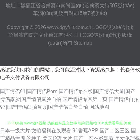
地址：黑龍江省哈爾濱市南崗區(qū)哈爾濱大街507號(hào)
華潤(rùn)凱旋門B棟15層7號(hào)
Copyright © 2026
www.dgyfrljt.com.cn
LOGO設(shè)計(jì)
哈爾濱市暖言文化傳媒有限公司
LOGO設(shè)計(jì)
版權
(quán)所有
Sitemap
感谢您访问我们的网站，您可能还对以下资源感兴趣：长春倩敬
电子支付设备有限公司
国产情侣91|国产情侣Porn|国产情侣tp在线|国产情侣大量|国产
情侣露脸|国产情侣露脸自拍|国产情侣专区第二页|国产情侣自拍
97|国产情侣自拍首页|国产情侣自偷自怕
网站地图
日本一级大片
微拍福利在线观看
91香蕉APP
国产二区三区
国
精品91 国产一区二哥 国产人妖一区二区视频 91传媒视频网站 韩国色片妈妈
产精品性
乱伦种子
美国伦理大片
国产二区在线观看
美女伦理视