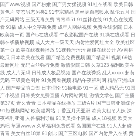
国产www视频
国产粉嫩
国产男女猛视频
91社在线看
欧美日韩
黄色片
变态另态另类2
91李宗精品
黑丝袜自慰喷水
乱伦五月
国
产无码网站
三级无毒免费
青青草51
91丝袜在线
91九色在线观
看
91插
成人中文字幕免费
成年人网站视频
免费在线影院
日本
欧美第一页
国产ts在线观看
午夜影院国产在线
91操在线观看
日
韩在线播放视频
成人大片一级天天
内射性爱网址大全
欧美社区
第一页
欧美在线视频播放
91视频污污污
超碰在线公开
AV蜜桃
吃瓜
日本欧美在线看
国产精选免费视频
国产精品91视频
69热
最新网址
无码白丝强行免费
激情影院日韩
久草123
福利欧美在
线
成人片无码
日韩成人极品视频
国产在线诱惑
乱人xxxxx
超黄
无码
三级黄色图片
91免费看视频
精品午夜福利网
精品亚洲成a
人
国产精品萌白酱
日本理论
91操电影
91一区
成人精品无
91国
产小视频
日韩美女免费直播
A片网站网址
激情文学色
国产主播
第37页
青久青青
日本精品在线播放
三级A片
国产日韩亚洲综合
91短视频网站
欧美骚网站
丁香五月天亚洲
欧美大粗吊人妖
深
夜福利亚洲
人兽福利导航
91叉叉操小骚逼
成人18视频
欧美大
鸡吧
草逼wwww
久草福利免费试看
岛国国产在线
91人人超碰
青青
美女白丝18禁
91肏比
国产三区电影
国产内射后入在线
黄