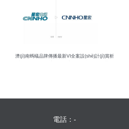
濟(jì)南螞蟻品牌傳播最新VI全案設(shè)計(jì)賞析
以LOGO設(shè)計(jì)為核心的整體視覺(jué)革命
電話：-