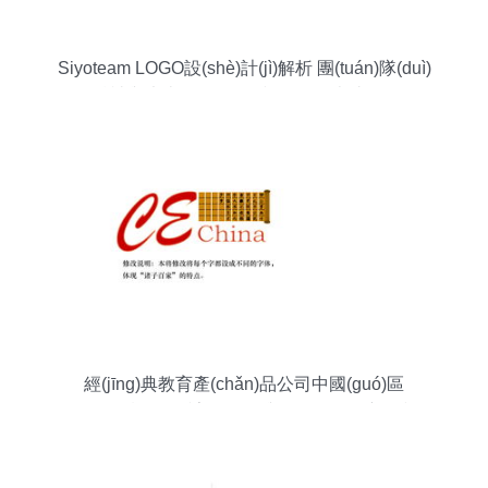
Siyoteam LOGO設(shè)計(jì)解析 團(tuán)隊(duì)
精神與未來(lái)愿景的視覺(jué)表達(dá)
經(jīng)典教育產(chǎn)品公司中國(guó)區
(qū)LOGO設(shè)計(jì) 傳承與創(chuàng)新的視覺
(jué)敘事