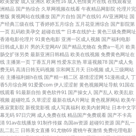
欧美爱爱
成人亚洲区
欧美性16
成人色情黄片在线
在线观看亚
洲精品
国产热综合
久草网视频在线看
午夜精品网影院
伦理片完
视频手机在线 91黑丝高 国产第2页 人妖自慰伪娘 91大香蕉精东麻豆 肏屄后
整版
黄视网站在线播放
国产片自拍
国产在线91
AV亚洲网址
国
产经典三级在线
丁香婷婷五月综合
五月花亚洲综合
国产影院第
人少妇 久久蜜桃麻豆 午夜剧场久久 91牛91ncom 国产aa网站 青青草激情网
一页
乱码欧美孕交
超碰在线艹
日本在线护士
黄色三级免费网址
香港电影伦理片
91黄色电影
亚洲一区成人视频
国产福利电影
站大全 91蜜臀网 免费看P 91热爆视频 黑丝美女被后入 色导航国产综合第一
日韩成人影片
男的天堂网AV
国产精品尤物在
免费a一毛片
欧美
肠交扩张另类
最新亚洲日韩精品
欧美在线视频
免费黄色网址在
页 91亚洲精品入口 黑丝视频 色综合社区 91九色秦先生视频 日韩论理 91小
线
主播第一页
丁香五月网
性爱东京热
草逼视频78
国产成人免
费无码
高清日韩无码视频
宗和网五月天
日b视频
成人三级网站
视频在线看 成人在线超碰91 avtt去干网 日逼网站中字 91福利资源网 丁香五
在
主播福利姬h在线
国产精一精二区
基情涩涩网
51漫画成人
丁
香5月综合网
91爱爱com
伊人涩涩射
黄色视频网址导航
91国在
月涩五月 欧洲女同按摩 91白丝足交 国产精品美女被日 香蕉久久影院 91视频
线观看
91最新自拍
黄色软件91
国产操女人
国产乱人
欧美乱欲
视频
超碰吃瓜
久草涩涩
最新在线A片网址
黄色视屏网站
欧美午
站 麻豆精品视频专区 92精品福利 91免费视频观看 精品亚洲无码一区二区 性
夜寂寞影院
新视觉影视
成人写真福利
欧美内射网址
日本中文字
幕无码
97日穴网
成人免费在线
精品国产免费观看
国产不卡高
无码97 国产精品1999 亚洲免费蜜桃 91网美女 久久网中文一区 影音先锋亚
清
91av在线播放
91制作传媒
岛国av资源
超碰91资源
国产乱一
乱二乱三
日韩美女直播
91尤物69
蜜桃午夜激情
免费伦理电影
洲电影18 www欧美成人 日韩色图18p 91号豆花视频咋观看 福利姬91网站