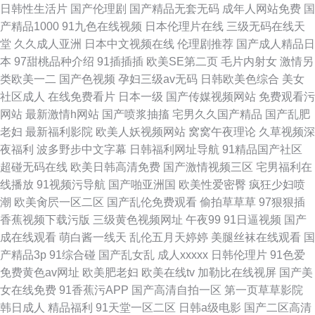
日韩性生活片
国产伦理剧
国产精品无套无码
成年人网站免费
国
产精品1000
91九色在线视频
日本伦理片在线
三级无码在线天
堂
久久成人亚洲
日本中文视频在线
伦理剧推荐
国产成人精品日
本
97甜桃品种介绍
91插插插
欧美SE第二页
毛片内射女
激情另
类欧美一二
国产色视频
孕妇三级av无码
日韩欧美色综合
美女
社区成人
在线免费看片
日本一级
国产传媒视频网站
免费观看污
网站
最新激情h网站
国产喷浆抽搐
宅男久久国产精品
国产乱肥
老妇
最新福利影院
欧美人妖视频网站
窝窝午夜理论
久草视频深
夜福利
波多野步中文字幕
日韩福利网址导航
91精品国产社区
超碰无码在线
欧美日韩高清免费
国产激情视频三区
宅男福利在
线播放
91视频污导航
国产啪亚洲国
欧美性爱密臀
疯狂少妇喷
潮
欧美肏屄一区二区
国产乱伦免费观看
偷拍草草草
97狠狠插
香蕉视频下载污版
三级黄色视频网址
午夜99
91日逼视频
国产
成在线观看
萌白酱一线天
乱伦五月天婷婷
美腿丝袜在线观看
国
产精品3p
91综合碰
国产乱女乱
成人xxxxx
日韩伦理片
91色爱
免费黄色av网址
欧美肥老妇
欧美在线tv
加勒比在线视屏
国产美
女在线免费
91香蕉污APP
国产高清自拍一区
第一页草草影院
韩日成人
精品福利
91天堂一区二区
日韩a级电影
国产二区高清