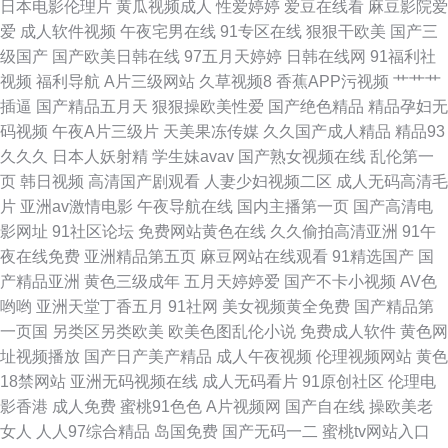
日本电影伦理片
黄瓜视频成人
性爱婷婷
爱豆在线看
麻豆影院爱
爱
成人软件视频
午夜宅男在线
91专区在线
狠狠干欧美
国产三
在线观看成人 国产精品久久鸭下载 日韩午夜精品 91网站免费线上观看 久热
级国产
国产欧美日韩在线
97五月天婷婷
日韩在线网
91福利社
视频
福利导航
A片三级网站
久草视频8
香蕉APP污视频
艹艹艹
最新网址 91美女爆插福利 老司机91福利视频 91精品手机 日韩风狂性爱 人
插逼
国产精品五月天
狠狠操欧美性爱
国产绝色精品
精品孕妇无
码视频
午夜A片三级片
天美果冻传媒
久久国产成人精品
精品93
人操b 91视频com 九七在线9197 亚洲av网站不卡在线 91资源国产在线 蜜桃
久久久
日本人妖射精
学生妹avav
国产熟女视频在线
乱伦第一
页
韩日视频
高清国产剧观看
人妻少妇视频二区
成人无码高清毛
伊人精品 中文字幕日韩123区 俺去也啦 内射日韩啪啪 91传剧在线看 91福利
片
亚洲av激情电影
午夜导航在线
国内主播第一页
国产高清电
影网址
91社区论坛
免费网站黄色在线
久久偷拍高清亚洲
91午
姬免费 国产第32页 日韩人人乐 91九色蚪窝人妻 国产精品久久不卡久久 少妇
夜在线免费
亚洲精品第五页
麻豆网站在线观看
91精选国产
国
产精品亚洲
黄色三级成年
五月天婷婷爱
国产不卡小视频
AV色
精品一区二区三区 久久福利社视频 黄色日本www 日韩国产av茶a 91永久免
哟哟
亚洲天堂丁香五月
91社网
美女视频黄全免费
国产精品第
一页国
另类区另类欧美
欧美色图乱伦小说
免费成人软件
黄色网
费视频在线观看 人人乐人人妻 日韩中文字幕婷婷综合
址视频播放
国产日产美产精品
成人午夜视频
伦理视频网站
黄色
18禁网站
亚洲无码视频在线
成人无码看片
91原创社区
伦理电
影香港
成人免费
蜜桃91色色
A片视频网
国产自在线
操欧美老
女人
人人97综合精品
岛国免费
国产无码一二
蜜桃tv网站入口