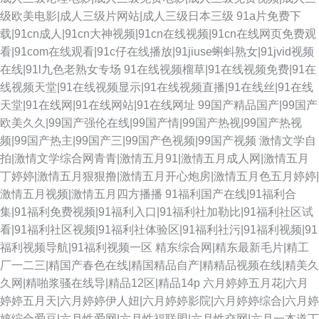
级欧美电影|成人三级片网站|成人三级日本三级
91a片免费下
载|91cn成人|91cn大神视频|91cn在线视频|91cn在线网页免费观
看|91com在线观看|91c仔在线播放|91jiuse蝌蚪熟女|91jvid视频
在线|91l九色老熟女专场
91在线视频榴草|91在线视频免费|91在
线视频天堂|91在线视频显示|91在线视频直播|91在线丝|91在线
天堂|91在线网|91在线网站|91在线网址
99国产精品国产|99国产
欧美久久|99国产强伦在线|99国产情|99国产热视|99国产热视
频|99国产热主|99国产三|99国产色视频|99国产视频
激情文学自
拍|激情文学综合网青青|激情五月91|激情五月成人网|激情五月
丁婷婷|激情五月狠狠撸|激情五月开心炮房|激情五月色五月婷婷|
激情五月视频|激情五月四方播播
91福利国产在线|91福利合
集|91福利免费视频|91福利入口|91福利社加勒比|91福利社区试
看|91福利社区视频|91福利社体验区|91福利社污|91福利视频|91
福利视频导航|91福利视频一区
精东综合网|精东最新毛片|精工
厂一二三|精国产春色在线|精国精品自产|精精品视频在线|精美久
久网|精啪浆骚在线导|精品12区|精品14p
六月婷婷五月花|六月
婷婷五月天|六月婷婷伊人妞|六月婷婷影院|六月婷婷综合|六月婷
婷综合爱豆|六月性爱网|六月性福联盟|六月性交网|六月一本道丁