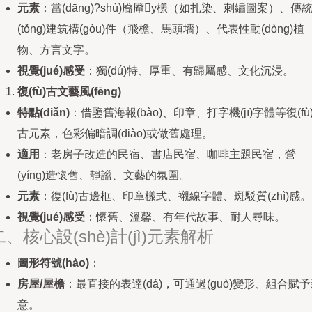
元素
：當(dāng)?shù)靥厣y樣（如扎染、刺繡圖案）、傳
(tǒng)建筑構(gòu)件（飛檐、馬頭墻）、代表性動(dòng)植
物、方言文字。
視覺(jué)感受
：獨(dú)特、厚重、有歸屬感、文化沉浸。
復(fù)古文藝風(fēng)
特點(diǎn)
：借鑒舊海報(bào)、印章、打字機(jī)字體等復(fù
古元素，色彩偏暗調(diào)或做舊處理。
適用
：老房子改造的民宿、書店民宿、咖啡主題民宿，營
(yíng)造懷舊、靜謐、文藝的氛圍。
元素
：復(fù)古邊框、印章樣式、襯線字體、斑駁質(zhì)感。
視覺(jué)感受
：懷舊、溫馨、有年代故事、耐人尋味。
二、核心設(shè)計(jì)元素解析
圖形符號(hào)
：
房屋/屋檐
：最直接的表達(dá)，可通過(guò)變形、組合賦
意。