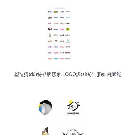
塑造獨(dú)特品牌形象 LOGO設(shè)計(jì)如何賦能
企業(yè)與產(chǎn)品