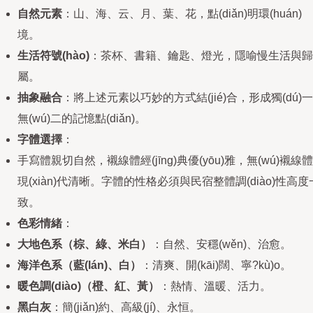
自然元素
：山、海、云、月、葉、花，點(diǎn)明環(huán)
境。
生活符號(hào)
：茶杯、書籍、鑰匙、燈光，隱喻慢生活與歸
屬。
抽象融合
：將上述元素以巧妙的方式結(jié)合，形成獨(dú)一
無(wú)二的記憶點(diǎn)。
字體選擇
：
手寫體親切自然，襯線體經(jīng)典優(yōu)雅，無(wú)襯線體
現(xiàn)代清晰。字體的性格必須與民宿整體調(diào)性高度
致。
色彩情緒
：
大地色系（棕、綠、米白）
：自然、安穩(wěn)、治愈。
海洋色系（藍(lán)、白）
：清爽、開(kāi)闊、寧?kù)o。
暖色調(diào)（橙、紅、黃）
：熱情、溫暖、活力。
黑白灰
：簡(jiǎn)約、高級(jí)、永恒。