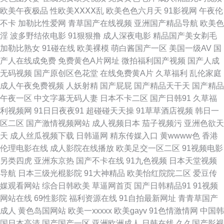
欧美午夜极品
性欧美ⅩⅩⅩⅩ乱
欧美色色六月天
91影视网
午夜伦
AV 久久超碰影院 91导航国产 欧美a∨ 91人妻人人妻人 91色美白乳 97人妻
不卡
加勒比性爱网
青草国产在线视频
亚洲国产精品导航
欧美色
淫
波多野结依电影
91狠狠撸
成人深夜电影
精品国产美女剃毛
人人射 午夜最新网址你懂得 91资源总站大香蕉 色噜噜资源网 国产91尤物视
加勒比熟女
91碰在线
欧美裸模
萌白酱国产一区
美国一级AV
国
产人在线成免费
免费黄色A片网址
微拍福利国产视频
国产人成
频免费 99超碰导航 青草视频免费二十页 老湿机黄色 91uu成人福利 韩国高
无码视频
国产原创区色花堂
在线免费黄A片
久草福利
乱伦家庭
成人午夜免费视频
人妖射精
国产屁屁
国产精品天干天
国产精品
清有码 亚洲美女丝袜足交 国产九九精品 91蜜臀在线视频免费 欧美激情专区
午夜一区
中文字幕无码人妻
日本不卡二区
国产日韩91
久草福
利视频网
91日日夜夜91
超碰碰天天操
91草草酒店视频
韩日一
下一页 91中文字幕网 日韩在线超碰 www91久草 色色的网 白丝白虎自慰 涩
区二区
国产激情视频网站
成人视频日本
茄子视频污
亚洲色欲天
天
成人丝瓜视频下载
日韩逼网
精东传媒入口
黄wwww色
香港
婷婷久久网站 国产自拍第6页 91不用下载直接看 久久福利资源 91福利网址
伦理电影在线
成人影院在线播放
欧美足交一区二区
91视频电影
另类四虎
亚洲东京热
国产不卡在线
91九色视频
日本天堂视频
导航 欧美TV免费视频 91副利社 91瑟瑟视频导航 黄色的网址 桃色一级 91视
导航
日本三级光棍影院
91大神精品
欧美怡红院院二区
爱豆传
媒观看网站
综合日韩欧美
草逼网首页
国产日韩精品91
91视频
频网站男女 超碰伊人福利97 久久午夜福利专区 91Cn亚洲 欧美老妇OOO 69
网站在线
69性影院
福利资源在线
91自拍最新网址
青青草国产
成人
黄色岛国网站
欧美一xxxxx
欧美gayv
91色情激情网
中国韩
成人超碰 91黄色传媒 日韩AV 91高清视频网站 日日射网站 99在线精品国自
国日本高清
国产国产一区
亚洲欧洲成人
日韩在线
久久国产影视