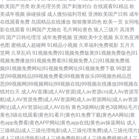
欧美国产另类
欧美伦理另类
国产刺激对白
在线观看91精品
欧
美成年视频
操碰操揉
成人微拍福利导航
亚洲欧美国产日韩
成年
在线观看免费
岛国精品在线播放
狠狠撸第四色
欧美一页
女同电
影在线观看
91网国产尤物在
毛片网站黄色
狼人三级片
高清男
同
国产日韩伦理淫
成年免费视频
亚洲欧美中文视频
东京热亚洲
色图
蜜桃成人超碰网
91精品小视频
久草福利免费视影
五月天
堂网
久草乱码
91视频免费|91视频免费版黄|91视频免费版色|91
视频免费播放|91视频免费看|91视频免费入口|91视频免费视
频|91视频免费网站|91视频免费网址|91视频免费下载
99瑟瑟
瑟|99视频精品|99视频免费看|99视频青娱乐|99视频热精品思
思|99视频网|99视频网站|99视频在线|99视频在线播放|99视频在
线对白天
成人AV直播|成人AV资源|成人av资源cn|成人Av资源导
航|成人AV资源免费|成人AV资源网|成人av资源网站|成人av资源
网址|成人AV资源站|成人AV自拍
黄色3级网站|黄色3级网站毛片|
黄色3级在线观看|黄色91看片|黄色91免费下载|黄色AA网站|黄
色app免费看|黄色APP网站|黄色app在线|黄色av操逼网站
成人
三级精品|成人三级伦理电影|成人三级伦理免费|成人三级伦理片|
成人三级论理电影|成人三级免费电影|成人三级免费视频|成人三