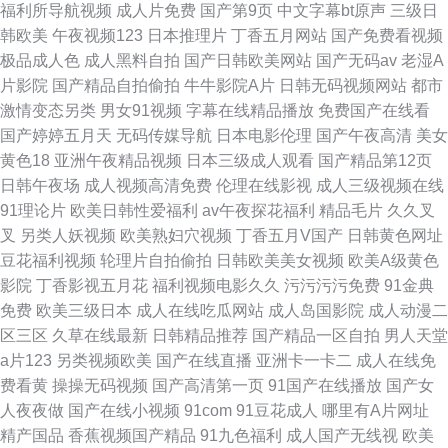
福利所导航视频
成人片免费
国产第9页
中文字幕bt原声
三级日
韩欧美
午夜视频123
日本推理片
丁香五月网站
国产免费看视频
极品成人色
成人黑料自拍
国产日韩欧美网站
国产无码av
老湿A
片影院
国产精品自拍偷拍
牛牛影院A片
日韩无码视频网站
都市
激情变态另类
男女91视频
字幕在线精品播放
免费国产在线看
国产婷婷五月天
无码传媒导航
日本电影伦理
国产午夜高清
美女
黄色18
亚洲午夜精品视频
日本三级成人观看
国产精品第12页
日韩午夜场
成人视频高清免费
伦理在线影视
成人三级视频在线
91理论片
欧美日韩性爱福利
av午夜探花福利
精品毛片
久久叉
叉
另类人妖视频
欧美熟妇穴视频
丁香五月V国产
日韩黄色网址
豆花福利视频
轮理片自拍偷拍
日韩欧美美女视频
欧美A级黄色
影院
丁香影视五月花
福利视频电影久久
污污污污免费
91金典
免费
欧美三级日本
成人在线吃瓜网站
成人岛国影院
成人动漫二
区三区
久草在线最新
日韩精品推荐
国产精品一区自拍
男人天堂
a片123
另类视频欧美
国产在线直播
亚洲卡一卡二
成人在线免
费看黄
操操无码视频
国产高清第一页
91国产在线播放
国产女
人夜夜做
国产在线小视频
91com
91豆花成人
哪里有A片网址
精产国品
香蕉视频国产精品
91九色福利
成人国产无线视
欧美