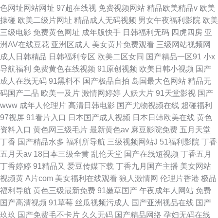
色网址网站网址
97超在线视
免费视频网站
精品欧美精品v
欧美
操碰
欧美二级片网址
精品成人无码视频
男女午夜福利影院
欧美
三级电影
免费黄色网址
成年版快手
日韩福利无码
四虎四房
亚
洲AV在线豆花
亚洲区成人
美女黄片免费观看
三级网站视频网
成人日韩精品
日韩福利专区
欧美二区女同
国产精品一区91
小x
导航福利
免费黄色在线视频
91原创视频
欧美日韩小视频
国产
成人在线无码
91黑料不
国产极品自拍
岛国最大色网站
精品无
码国产二品
欧美一及片
激情网婷婷
人妖大片
91天堂影视
国产
www
成年人伦理片
高清日韩电影
国产尤物视频在线
超碰福利
97视屏
91看片入口
日本国产成人视频
日本日韩欧美在线
黄色
资料入口
黄色网三级毛片
最新黄色av
麻豆影院免费
五月天堂
丁香
国产精品水多
福利所导航
三级视频网站J
51福利影院
丁香
五月天av
18日本三级全黄
乱伦天堂
国产在线短视频
丁香五月
丁香婷婷
91精品又
爱豆传媒下载
丁香九月国产主播
美女网站
视频黄
A片com
美女福利在线观看
狼人激情网
伦理片香港
极品
福利导航
黄色三级最新免费
91嫩草国产
午夜成年人网站
免费
国产高清视频
91草莓
丝瓜视频污成人
国产亚洲视品在线
国产
玖玖
国产免费毛不卡片
久久无码
国产精品网络
孕妇无码在线