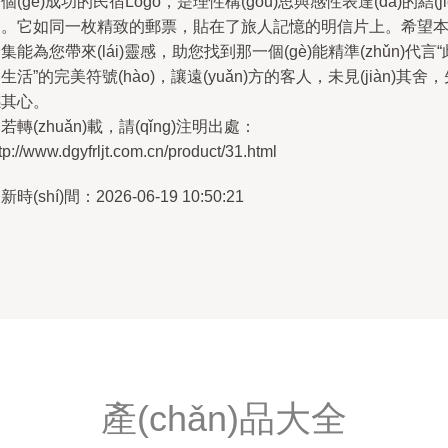
個(gè)成功的民宿Logo，是理性構(gòu)思與感性表達(dá)的結(ji
晶。它如同一枚精致的郵票，貼在了旅人記憶的明信片上。希望
集能為您帶來(lái)靈感，助您找到那一個(gè)能精準(zhǔn)代言“
生活”的完美符號(hào)，讓遠(yuǎn)方的客人，未見(jiàn)其舍
感其心。
若轉(zhuǎn)載，請(qǐng)注明出處：
tp://www.dgyfrljt.com.cn/product/31.html
新時(shí)間：2026-06-19 10:50:21
產(chǎn)品大全