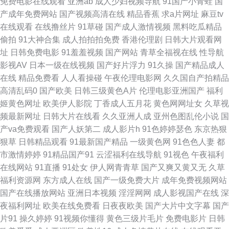
免费电影在线观看
亚洲ab
成人少妇视频导航
91国产小青蛙
国
产成年免费网站
国产视频高清在线
精品香蕉
求a片网址
麻豆tv
视频入口 91黄色ww 91黄色视屏 91爱豆视频在线观看 91AV电影 手机
在线观看
在线撸丝片
91草碰
国产成人激情视频
黑料吃瓜精品
偷拍
91大神合集
成人拍拍拍免费
香港伦理剧
日韩大片观看网
Ssssss欧美 日韩不卡中出 91黑丝成人视频 超碰自拍97 a片网站ww 欧韩美
址
日韩免费电影
91羞羞视频
国产网站
青草全福视在线
性导航
影视AV
日本一级在线视频
国产好片浮力
91久操
国产精品成人
日综合 91岛国大片 成人黄色片VTCOm 在线观看亚洲五 欧美影片网站推荐
在线
精品免费看
人人看操碰
午夜伦理电影网
久久国自产拍精品
高清乱码0
国产欧美
日韩三级黄色A片
伦理电影亚洲国产
福利
久草福利av 日本阿v视频 国产精品婷婷精品 国产ts在线视频 导航福利精品 青
姬黄色网址
欧美伊人影院
丁香成人五月花
黄色网网址女
久草视
频最新网址
日韩大片在线看
久久亚洲人成
亚州色图乱伦小说
国
娱乐福利导航 久草视频资源福利网 成人一级片 操女人的逼8p 肏屄抖音 91超
产va免费观看
国产人妖第二
成人影片h
91色婷婷瑟色
东京热狠
狠草
日韩精品观看
91最新国产精品
一级黄色网
91色色人妻
都
碰在线九色 性交影片 五月激情家庭教师婷婷 92精品福利在线 91海角在线视
市激情婷婷
91精品国产91
云涩福利在线导航
91视色
午夜福利
在线网站
91直播
91处女
伊人网青青草
国产又爽又黄又无
久草
频 东方av网 欧美日韩国产骚熟 影音先锋最新AV网 操人91 欧洲精品国产 综
福利资源网
东方成人在线
国产一级免费大片
成年免费视频网站
国产在线播放网站
亚洲日本视频
淫淫网网
成人影视国产在线
深
合色色婷婷 超碰日韩人人乐 亚洲综合网 91社区视频网站 91偷拍导航 91大
夜福利网址
欧美在线免费看
日夜夜欧美
国产大片中文字幕
国产
片91
操久婷婷
91视频你懂得
黄色三级片毛片
免费电影片
日韩
学生视频在线观看 福利研究所网址导航 久久国产91做爱视频 狠狠草网址 91