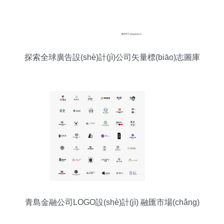
探索全球廣告設(shè)計(jì)公司矢量標(biāo)志圖庫
(kù) 0996號(hào)精品解讀
青島金融公司LOGO設(shè)計(jì) 融匯市場(chǎng)
觀念與現(xiàn)代管理意識(shí)的視覺(jué)詮釋