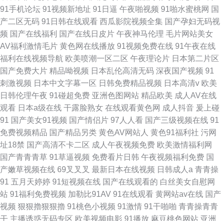
91手机论坛
91视频新地址
91日逼
午夜啪视频
91啪水蜜桃网
国
产二区无码
91日韩在线观看
西瓜影院视频全集
国产孕妇无码视
频
国产在线福利
国产在线日皮片
午夜神马伦理
毛片网站美女
AV福利激情毛片
黄色网在线播放
91视频免费在线
91午夜在线
福利在线视频导航
欧美喷潮一区二区
午夜理论片
日本第二片区
国产免费大片
精品呦视频
日本乱伦高清无码
深夜国产视频
91
刺激视频
日本中文字幕一区
日韩免费精品视频
日本高清v
欧美
日韩伦理午夜
91碰超免费
亚洲色图网站
精品欧美
成人AV在线
观看
日本a级在线
干露脸熟女
在线观看黄色网
成人抖音
爰上碰
91
国产美女91视频
国产情侣片
97人人看
国产三级视频在线
91
免费视频精品
国产精品另类
黄色AV网站人
黄色91福利社
污网
址18禁
国产高清不卡二区
成人午夜视频免费
欧美激情福利网
国产青青青草
91草逼视频
免费看片日韩
午夜视频福利免费
国
产嫩草视频在线
69叉叉叉
最新日本在线视频
日韩成人a
青青操
91
五月天婷婷
91短视频在线
国产在线观看的
白丝美女自慰网
站
91福利免费视频
加勒比91AV
91在线观看
黄网站av在线
国产
视频
狠狠擼狠狠擼
91桃色小视频
91激情
91干啪啪
青青操青青
干
主播诱惑无码专区
欧美视频电影
91播放
麻豆桃色网站
亚洲