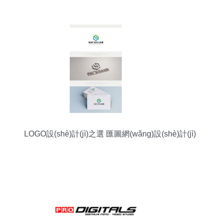
LOGO設(shè)計(jì)之選 匯圖網(wǎng)設(shè)計(jì)
懸賞助力品牌符號(hào)化