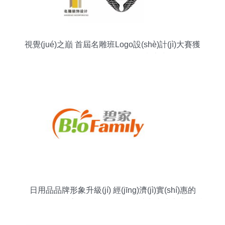
視覺(jué)之巔 首屆名雕班Logo設(shè)計(jì)大賽獲
獎(jiǎng)作品創(chuàng)意大賞
日用品品牌形象升級(jí) 經(jīng)濟(jì)實(shí)惠的
Logo設(shè)計(jì)套餐399元起，助力小成本大改變